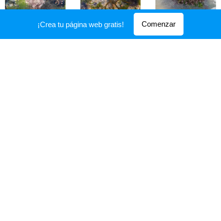
Comenzar
¡Crea tu página web gratis!
Macroalgas marinas de Uruguay 2020| Todos los derechos
reservados
Creado con
Webnode