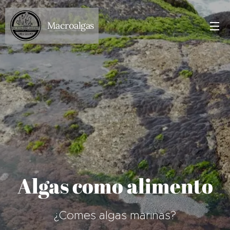
Macroalgas
Algas como alimento
¿Comes algas marinas?